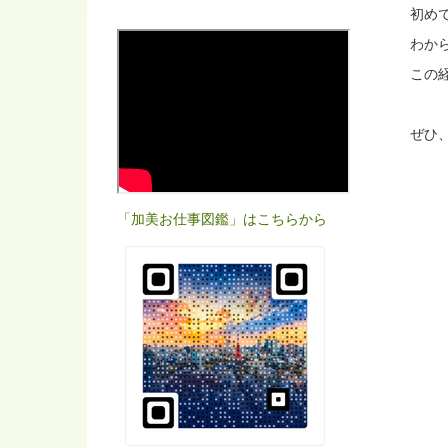
初め
わか
この
ぜひ
「加美お仕事図鑑」はこちらから