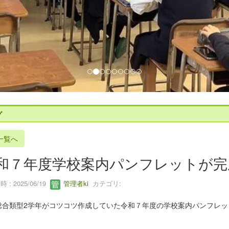
グ
一覧へ
和７年度学校案内パンフレットが完
 : 2025/06/19
管理者ki
カテゴリ:
総合類型2学年がコツコツ作成していた令和７年度の学校案内パンフレッ