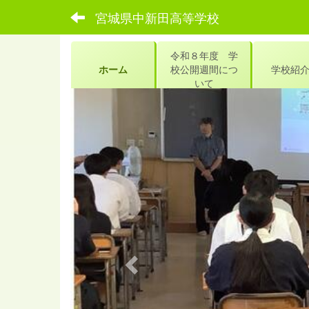
宮城県中新田高等学校
令和８年度 学
ホーム
校公開週間につ
学校紹
いて
p
r
e
v
i
o
u
s