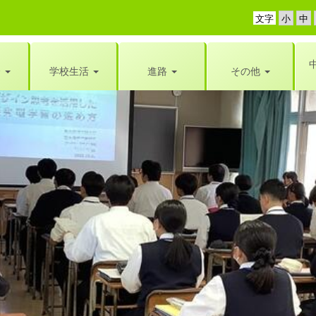
文字
介
学校生活
進路
その他