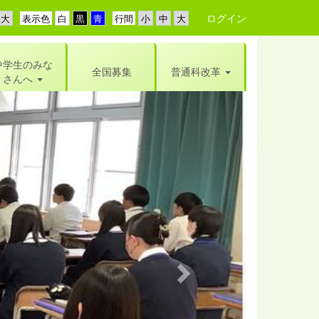
ログイン
表示色
行間
中学生のみな
全国募集
普通科改革
さんへ
n
e
x
t