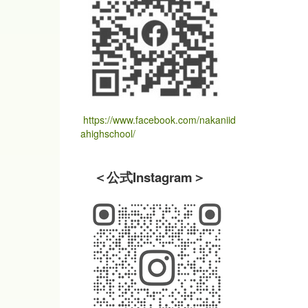
https://www.facebook.com/nakaniid
ahighschool/
＜公式Instagram＞