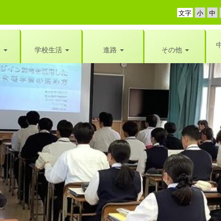
文字
介
学校生活
進路
その他