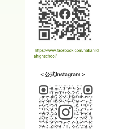
https://www.facebook.com/nakaniid
ahighschool/
＜公式Instagram＞