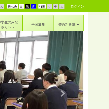
ログイン
表示色
行間
中学生のみな
全国募集
普通科改革
さんへ
n
e
x
t