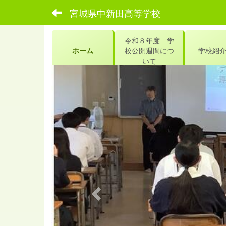
宮城県中新田高等学校
令和８年度 学
ホーム
校公開週間につ
学校紹
いて
p
r
e
v
i
o
u
s